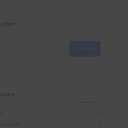
rcher
Rechercher
ories
ité
13
té maritime
6