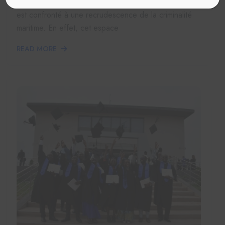
Contexte et justification Le Golfe de Guinée (GdG)
est confronté à une recrudescence de la criminalité
maritime. En effet, cet espace
READ MORE