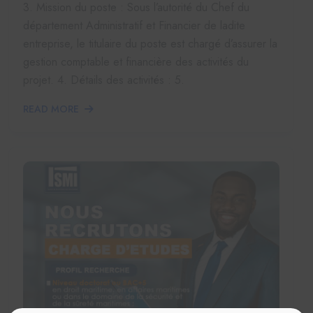
3. Mission du poste : Sous l’autorité du Chef du
département Administratif et Financier de ladite
entreprise, le titulaire du poste est chargé d’assurer la
gestion comptable et financière des activités du
projet. 4. Détails des activités : 5.
READ MORE