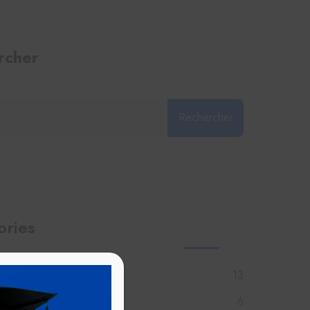
rcher
Rechercher
ories
ité
13
té maritime
6