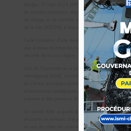
Abidjan, 11 sept 2024 (AIP)- Les acteurs des unités d
de Guinée renforcent, depuis mardi 10 septembre 20
de ciblage et de contrôle des conteneurs à l’Académi
de la mer (ARSTM) à Yopougon-Abidjan.
Cette formation, d’une durée de quatre jours, réunit pl
vise à mieux maîtriser les risques liés au transport mar
sécurité de la sous-région.
Lors de l’ouverture de la session, le directeur général 
interrégional (ISMI), colonel Abé Aké Lazare, a expliq
du Centre, principaux points d’entrée et de sortie des
infrastructures stratégiques pour l’économie des États 
exposés à des pratiques illicites.
Le colonel Abé a ajouté que cette initiative permettr
structures et services chargés du recueil, de l’analys
en vue de cibler les opérations à risque sur les conte