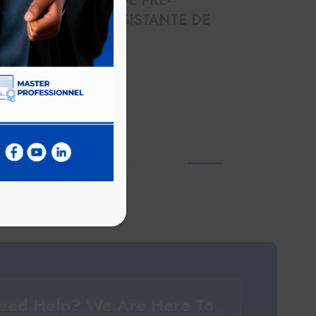
OFFRE DE STAGE PRE-
EMBAUCHE ASSISTANTE DE
Fév 17 2025
r Tags
eed Help? We Are Here To