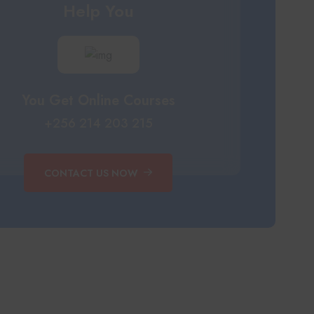
Help You
You Get Online Courses
+256 214 203 215
CONTACT US NOW