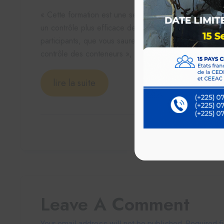
« Cette formation est une session de spécialisation vis
un contrôle plus efficace des flux de marchandises à t
participants, que vous saurez en tirer profit pour maît
contrôle des conteneurs », a-t-il déclaré.
lire la suite
Leave A Comment
Your email address will not be published. Required f