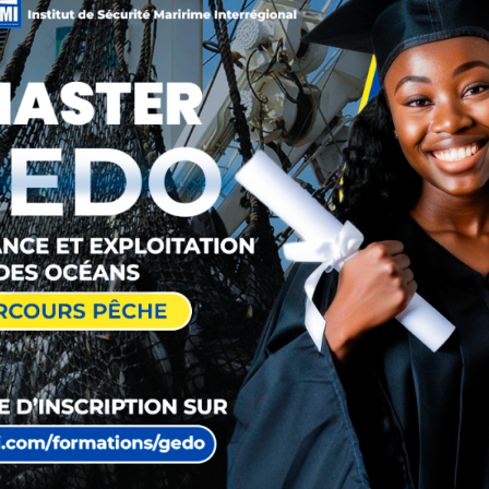
e contrôle portuaire des États du Golfe
24, leurs compétences en techniques
e régionale des sciences et techniques
Recent
us d’une vingtaine de participants et
itime par conteneurs, qui pèsent sur la
de l’Institut de sécurité maritime
ué que les ports d’Afrique de l’Ouest et
 flux de marchandises, constituent des
africains, mais sont aussi souvent
a de renforcer les capacités des
e, et du traitement des renseignements
neurs.