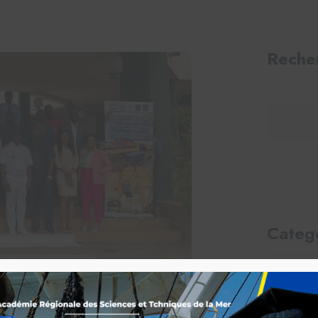
Reche
Categ
Actual
0 Comments
Sécuri