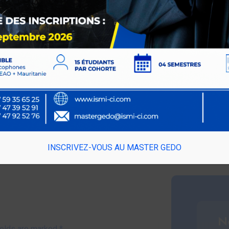
ant à mieux outiller les auditeurs pour
ravers nos ports. J’espère, chers
riser les rouages du ciblage et du
Popula
INSCRIVEZ-VOUS AU MASTER GEDO
N
ields are marked *