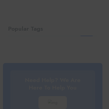
Popular Tags
Need Help? We Are
Here To Help You