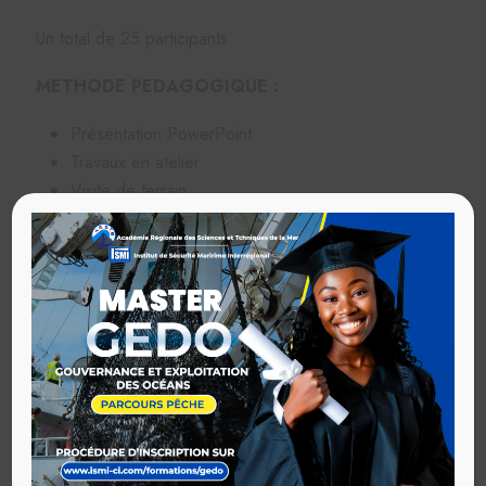
Un total de 25 participants.
METHODE PEDAGOGIQUE :
Présentation PowerPoint
Travaux en atelier
Visite de terrain
MODALITES D’INSCRIPTION
Désignation par les Ports éligibles via l’AGPAOC