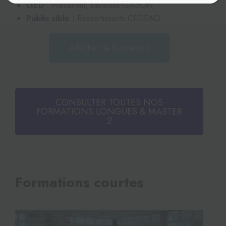
LIEU
: Présentiel, Libreville-GABON
Public cible :
Ressortissants CEDEAO
Afficher la formation
CONSULTER TOUTES NOS
FORMATIONS LONGUES & MASTER
2
Formations courtes