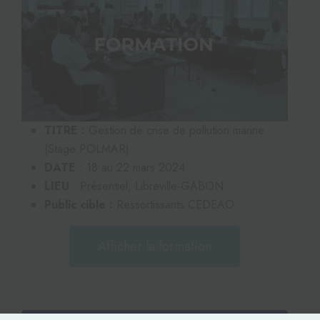
TITRE :
Gestion de crise de pollution marine
(Stage POLMAR)
DATE
: 18 au 22 mars 2024
LIEU
: Présentiel, Libreville-GABON
Public cible :
Ressortissants CEDEAO
Afficher la formation