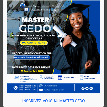
LIEU
: Présentiel, Abidjan
Public cible :
Ressortissants CEDEAO
Afficher la formation
TITRE :
Gestion de crise de pollution marine (Stage
POLMAR)
INSCRIVEZ-VOUS AU MASTER GEDO
DATE
: 18 au 22 mars 2024