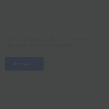
Gestion de crise de
pollution marine (Stage
POLMAR)
DATE : 18 au 22 mars 2024 | LIEU : Présentiel, Libreville-
GABON | Public cible : Ressortissants CEDEAO
VOIR L'AVIS