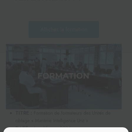
Afficher la formation
TITRE :
Formation de formateurs des Unités de
ciblage « Maritime Intelligence Unit »
DATE
: 4 au 15 mars 2024